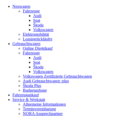
Neuwagen
Fahrzeuge
Audi
Seat
Škoda
Volkswagen
Elektromobilität
Leasingrückläufer
Gebrauchtwagen
Online Direktkauf
Fahrzeuge
Audi
Seat
Škoda
Volkswagen
Volkswagen Zertifizierte Gebrauchtwagen
Audi Gebrauchtwagen :plus
Škoda Plus
Budgetanfrage
Fahrzeugankauf
Service & Werkstatt
Allgemeine Informationen
Terminvereinbarung
NORA Ansprechpartner