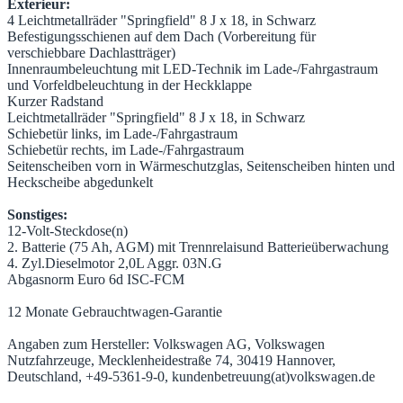
Exterieur:
4 Leichtmetallräder "Springfield" 8 J x 18, in Schwarz
Befestigungsschienen auf dem Dach (Vorbereitung für
verschiebbare Dachlastträger)
Innenraumbeleuchtung mit LED-Technik im Lade-/Fahrgastraum
und Vorfeldbeleuchtung in der Heckklappe
Kurzer Radstand
Leichtmetallräder "Springfield" 8 J x 18, in Schwarz
Schiebetür links, im Lade-/Fahrgastraum
Schiebetür rechts, im Lade-/Fahrgastraum
Seitenscheiben vorn in Wärmeschutzglas, Seitenscheiben hinten und
Heckscheibe abgedunkelt
Sonstiges:
12-Volt-Steckdose(n)
2. Batterie (75 Ah, AGM) mit Trennrelaisund Batterieüberwachung
4. Zyl.Dieselmotor 2,0L Aggr. 03N.G
Abgasnorm Euro 6d ISC-FCM
12 Monate Gebrauchtwagen-Garantie
Angaben zum Hersteller: Volkswagen AG, Volkswagen
Nutzfahrzeuge, Mecklenheidestraße 74, 30419 Hannover,
Deutschland, +49-5361-9-0, kundenbetreuung(at)volkswagen.de