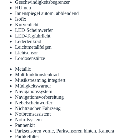
Geschwindigkeitsbegrenzer
HU neu
Innenspiegel autom. abblendend
Isofix
Kurvenlicht
LED-Scheinwerfer
LED-Tagfahrlicht
Lederlenkrad
Leichtmetallfelgen
Lichtsensor
Lordosenstütze
Metallic
Multifunktionslenkrad
Musikstreaming integriert
Müdigkeitswarner
Navigationssystem
Navigationsvorbereitung
Nebelscheinwerfer
Nichtraucher-Fahrzeug
Notbremsassistent
Notrufsystem
Pannenkit
Parksensoren vorne, Parksensoren hinten, Kamera
Partikelfilter