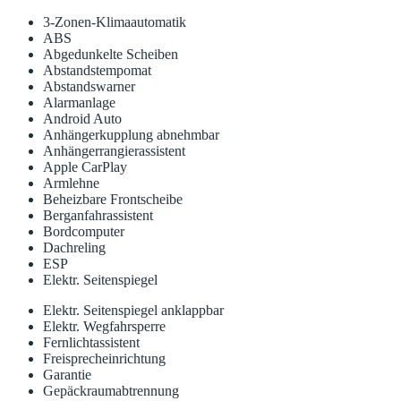
3-Zonen-Klimaautomatik
ABS
Abgedunkelte Scheiben
Abstandstempomat
Abstandswarner
Alarmanlage
Android Auto
Anhängerkupplung abnehmbar
Anhängerrangierassistent
Apple CarPlay
Armlehne
Beheizbare Frontscheibe
Berganfahrassistent
Bordcomputer
Dachreling
ESP
Elektr. Seitenspiegel
Elektr. Seitenspiegel anklappbar
Elektr. Wegfahrsperre
Fernlichtassistent
Freisprecheinrichtung
Garantie
Gepäckraumabtrennung