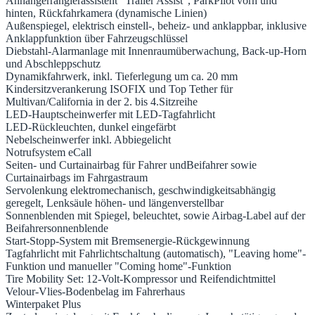
Anhängerrangierassistent "Trailer Assist", ParkPilot vorn und
hinten, Rückfahrkamera (dynamische Linien)
Außenspiegel, elektrisch einstell-, beheiz- und anklappbar, inklusive
Anklappfunktion über Fahrzeugschlüssel
Diebstahl-Alarmanlage mit Innenraumüberwachung, Back-up-Horn
und Abschleppschutz
Dynamikfahrwerk, inkl. Tieferlegung um ca. 20 mm
Kindersitzverankerung ISOFIX und Top Tether für
Multivan/California in der 2. bis 4.Sitzreihe
LED-Hauptscheinwerfer mit LED-Tagfahrlicht
LED-Rückleuchten, dunkel eingefärbt
Nebelscheinwerfer inkl. Abbiegelicht
Notrufsystem eCall
Seiten- und Curtainairbag für Fahrer undBeifahrer sowie
Curtainairbags im Fahrgastraum
Servolenkung elektromechanisch, geschwindigkeitsabhängig
geregelt, Lenksäule höhen- und längenverstellbar
Sonnenblenden mit Spiegel, beleuchtet, sowie Airbag-Label auf der
Beifahrersonnenblende
Start-Stopp-System mit Bremsenergie-Rückgewinnung
Tagfahrlicht mit Fahrlichtschaltung (automatisch), "Leaving home"-
Funktion und manueller "Coming home"-Funktion
Tire Mobility Set: 12-Volt-Kompressor und Reifendichtmittel
Velour-Vlies-Bodenbelag im Fahrerhaus
Winterpaket Plus