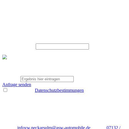
Wunschlaufleistung pro Jahr in km
- Bitte wählen -
- Bitte wählen -
5000
10000
15000
20000
25000
Wunschanzahlung
Thema der Anfrage
Hersteller: Volkswagen
Modell: T6.1 Multivan Edition 2.0TDI 4M DSG AHK Navi ACC
Interne Nummer: 24031BW
acht + 2 *
Anfrage senden
* Ich habe die
Datenschutzbestimmungen
gelesen und akzeptiere
diese.
Bitte füllen sie die mit * markierten Felder aus
Neckarsulm
Heilbronner Straße 69
74172
Neckarsulm
E-Mail:
infovw.neckarsulm@asw-automobile.de
Telefon:
07132 /