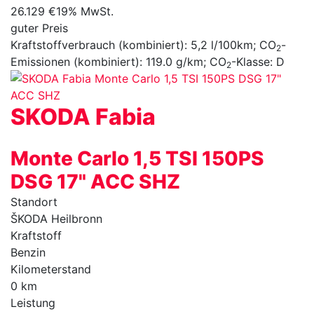
26.129 €
19% MwSt.
guter Preis
Kraftstoffverbrauch (kombiniert):
5,2 l/100km
;
CO
-
2
Emissionen (kombiniert):
119.0 g/km
;
CO
-Klasse:
D
2
SKODA
Fabia
Monte Carlo 1,5 TSI 150PS
DSG 17" ACC SHZ
Standort
ŠKODA Heilbronn
Kraftstoff
Benzin
Kilometerstand
0 km
Leistung