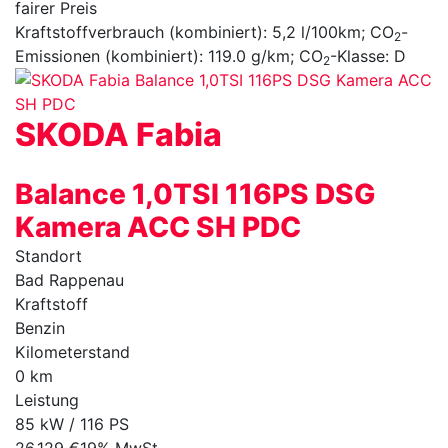
fairer Preis
Kraftstoffverbrauch (kombiniert):
5,2 l/100km
;
CO
-
2
Emissionen (kombiniert):
119.0 g/km
;
CO
-Klasse:
D
2
SKODA
Fabia
Balance 1,0TSI 116PS DSG
Kamera ACC SH PDC
Standort
Bad Rappenau
Kraftstoff
Benzin
Kilometerstand
0 km
Leistung
85 kW / 116 PS
26.129 €
19% MwSt.