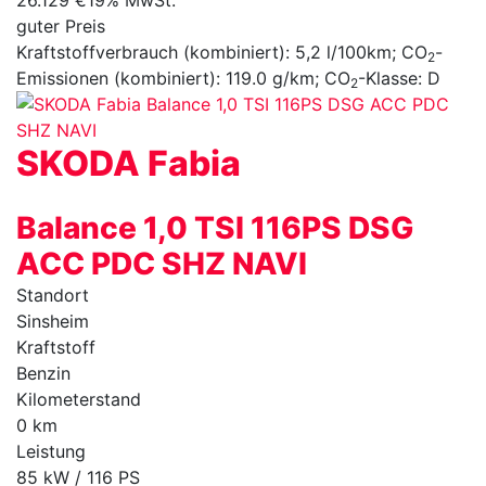
guter Preis
Kraftstoffverbrauch (kombiniert):
5,2 l/100km
;
CO
-
2
Emissionen (kombiniert):
119.0 g/km
;
CO
-Klasse:
D
2
SKODA
Fabia
Balance 1,0 TSI 116PS DSG
ACC PDC SHZ NAVI
Standort
Sinsheim
Kraftstoff
Benzin
Kilometerstand
0 km
Leistung
85 kW / 116 PS