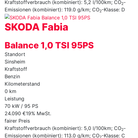
Kraftstoffverbrauch (kombiniert):
5,2 l/100km
;
CO
-
2
Emissionen (kombiniert):
119.0 g/km
;
CO
-Klasse:
D
2
SKODA
Fabia
Balance 1,0 TSI 95PS
Standort
Sinsheim
Kraftstoff
Benzin
Kilometerstand
0 km
Leistung
70 kW / 95 PS
24.090 €
19% MwSt.
fairer Preis
Kraftstoffverbrauch (kombiniert):
5,0 l/100km
;
CO
-
2
Emissionen (kombiniert):
113.0 g/km
;
CO
-Klasse:
C
2