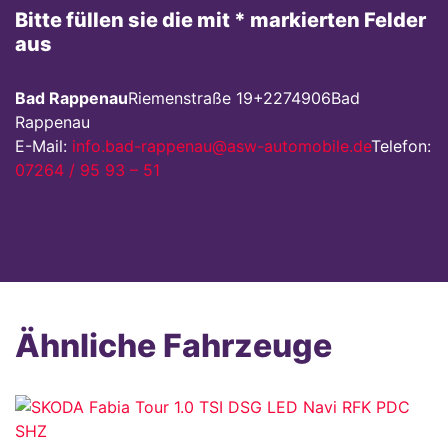
Bitte füllen sie die mit * markierten Felder
aus
Bad Rappenau
Riemenstraße 19+22
74906
Bad
Rappenau
E-Mail:
info.bad-rappenau@asw-automobile.de
Telefon:
07264 / 95 93 – 51
Ähnliche Fahrzeuge