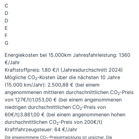
C
D
D
E
F
G
Energiekosten bei 15.000km Jahresfahrleistung:
1360
€/Jahr
Kraftstoffpreis:
1.80 €/l (Jahresdurchschnitt 2024)
Mögliche CO
-Kosten über die nächsten 10 Jahre
2
(15.000 km/Jahr):
2.500,88 € (bei einem
angenommenen mittleren durchschnittlichen CO
-Preis
2
von 127€/t)
1.053,00 € (bei einem angenommenen
niedrigen durchschnittlichen CO
-Preis von
2
60€/t)
3.861,00 € (bei einem angenommenen hohen
durchschnittlichen CO
-Preis von 200€/t)
2
Kraftfahrzeugsteuer:
64 €/Jahr
Die angenommene CO
-Preisentwicklung ist unsicher. Die
2