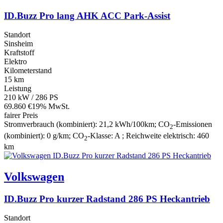
ID.Buzz Pro lang AHK ACC Park-Assist
Standort
Sinsheim
Kraftstoff
Elektro
Kilometerstand
15 km
Leistung
210 kW / 286 PS
69.860 €
19% MwSt.
fairer Preis
Stromverbrauch (kombiniert):
21,2 kWh/100km
;
CO
-Emissionen
2
(kombiniert):
0 g/km
;
CO
-Klasse:
A
;
Reichweite elektrisch:
460
2
km
Volkswagen
ID.Buzz Pro kurzer Radstand 286 PS Heckantrieb
Standort