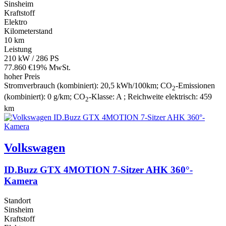
Sinsheim
Kraftstoff
Elektro
Kilometerstand
10 km
Leistung
210 kW / 286 PS
77.860 €
19% MwSt.
hoher Preis
Stromverbrauch (kombiniert):
20,5 kWh/100km
;
CO
-Emissionen
2
(kombiniert):
0 g/km
;
CO
-Klasse:
A
;
Reichweite elektrisch:
459
2
km
Volkswagen
ID.Buzz GTX 4MOTION 7-Sitzer AHK 360°-
Kamera
Standort
Sinsheim
Kraftstoff