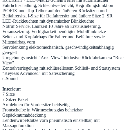
IQ.LIGHT - LED-Matrix-Scheinwerfer mit automatischer
Fahrlichtschaltung, Schlechtwetterlicht, Begrüßungsfunktion
ISOFIX und Top Tether auf den äußeren Rücksitzen und
Beifahrersitz, I-Size für Beifahrersitz und äußere Sitze 2. SR
LED-Rückleuchten mit dynamischer Blinkleuchte
Notruf-Service, Laufzeit 10 Jahre ab Erstauslieferung,
Voraussetzung: Verfügbarkeit benötigter Mobilfunknetze
Seiten- und Kopfairbags für Fahrer und Beifahrer sowie
Mittenairbag vorn
Servolenkung elektromechanisch, geschwindigkeitsabhängig
geregelt
Umgebungsansicht "Area View" inklusive Rückfahrkamera "Rear
View"
Zentralverriegelung mit schlüssellosem Schließ- und Startsystem
"Keyless Advanced" mit Safesicherung
e-Sound
Interieur:
7 Sitze
7-Sitzer Paket
Armlehnen für Vordersitze beidseitig
Frontscheibe in Wärmeschutzglas beheizbar
Gepäckraumabdeckung
Lendenwirbelstütze vorn pneumatisch einstellbar, mit
Massagefunktion