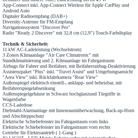
App-Connect inkl. App-Connect Wireless für Apple CarPlay und
Android Auto
Digitaler Radioempfang (DAB+)
Diversity-Antenne für FM-Empfang
Navigationssystem "Discover Pro"
Radio "Ready 2 Discover" mit 32,8 cm (12,9") Touch-Farbdisplay
Technik & Sicherheit:
11 kW AC-Ladeleistung (Wechselstrom)
3 Zonen Klimaanlage "Air Care Climatronic" mit
Standklimatisierung und 2. Klimaanlage im Fahrgastraum
Airbags für Fahrer und Beifahrer, mit Beifahrerairbag-Deaktivierung
Assistenzpaket "Plus" inkl. "Travel Assist" und Umgebungsansicht
"Area View" inkl. Rückfahrkamera "Rear View"
Außenspiegel elektrisch einstell-, anklapp- und beheizbar, mit
Beifahrerspiegelabsenkung
Außenspiegelgehäuse in Schwarz hochglanzund Türgriffe in
Wagenfarbe
CCS-Ladedose
Diebstahl-Alarmanlage mit Innenraumüberwachung, Back-up-Horn
und Abschleppschutz
Elektrische Schiebefenster im Fahrgastraum vorn links
Elektrische Schiebefenster im Fahrgastraum vorn rechts
Getriebe für Elektroantrieb ( 1-Gang )