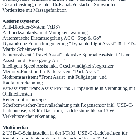
Gesamtleistung, digitaler 16-Kanal-Verstärker, Subwoofer
Vordersitze mit Massagefunktion
Assistenzsysteme:
Anti-Blockier-System (ABS)
Aufmerksamkeits- und Müdigkeitswarnung
Automatische Distanzregelung ACC "Stop & Go"
Dynamische Fernlichtregulierung "Dynamic Light Assist" für LED-
Matrix-Scheinwerfer
Fahrerassistent "Travel Assist" inklusive Spurhalteassistent "Lane
Assist" und "Emergency Assist"
Intelligent Speed Assist inkl. Geschwindigkeitsbegrenzer
Memory-Funktion für Parkassistent "Park Assist"
Notbremsassistent "Front Assist" mit Fußgänger- und
Radfahrererkennung
Parkassistent "Park Assist Pro" inkl. Einparkhilfe in Verbindung mit
Onlinediensten
Reifenkontrollanzeige
Scheibenwischer-Intervallschaltung mit Regensensor inkl. USB-C-
Ladebuchse, z.B.für Dashcam, Ladeleistung bis zu 15 W
Verkehrszeichenerkennung
Multimedia:
2 USB-C-Schnittstellen in der I-Tafel, USB-C-Ladebuchsen für
Beifahrer und hintere Sitze, Ladeleistung bis zu 45 W