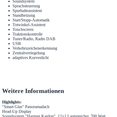
Soundsystem
Sprachsteuerung
Spurhalteassistent
Standheizung
Start/Stopp-Automatik
Totwinkel-Assistent
Touchscreen
Traktionskontrolle
Tuner/Radio, Radio DAB
USB
Verkehrszeichenerkennung
Zentralverriegelung
adaptives Kurvenlicht
Weitere Informationen
Highlights:
"Smart Glas" Panoramadach
Head-Up Display
Soundsystem "Harman Kardon", 12+1 Lautsprecher, 700 Watt