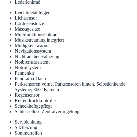
Lederlenkrad
Leichtmetallfelgen
Lichtsensor
Lordosenstütze
Massagesitze
Multifunktionslenkrad
Musikstreaming integriert
Müdigkeitswarner
Navigationssystem
Nichtraucher-Fahrzeug
Notbremsassistent
Notrufsystem
Pannenkit
Panorama-Dach
Parksensoren vorne, Parksensoren hinten, Selbstlenkende
Systeme, 360° Kamera
Regensensor
Reifendruckkontrolle
Scheckheftgepflegt
Schlüssellose Zentralverriegelung
Servolenkung
Sitzheizung
Sommerreifen