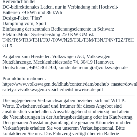
Reifendichtmittel
DC-bidirektionales Laden, nur in Verbindung mit Hochvolt-
Batterien 79 kWh und 86 kWh
Design-Paket "Plus"
Dämpfung vorn, Sport
Einfassung der zentralen Bedienungselemente in Schwarz
Elektro-Motor Systemleistung 250 KW GM ist:
T4K/T65/TR3/T3H/T0J /T0W/N25/T3L/T3M/T3N/T4N/T2Z/T6H
GTX
Angaben zum Hersteller: Volkswagen AG, Volkswagen
Nutzfahrzeuge, Mecklenheidestraße 74, 30419 Hannover,
Deutschland, +49-5361-9-0, kundenbetreuung(at)volkswagen.de
Produktinformationen:
https://www.volkswagen.de/idhub/content/dam/onehub_master/downl
safety-cv/volkswagen-cv-sicherheitshinweise-de.pdf
Die angegebenen Verbrauchsangaben beziehen sich auf WLTP-
Werte. Zwischenverkauf und Irrtümer für dieses Angebot sind
ausdrücklich vorbehalten. Ausschlaggebend sind einzig und allein
die Vereinbarungen in der Auftragsbestätigung oder im Kaufvertrag.
Den genauen Ausstattungsumfang, die genauen Kilometer und den
Verkaufspreis erhalten Sie von unserem Verkaufspersonal. Bitte
kontaktieren Sie uns. Das Fahrzeug verfügt über ein Batterie