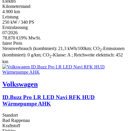
Elektro
Kilometerstand
4.900 km
Leistung
250 kW / 340 PS
Erstzulassung
07/2026
78.870 €
19% MwSt.
fairer Preis
Stromverbrauch (kombiniert):
21,3 kWh/100km
;
CO
-Emissionen
2
(kombiniert):
0 g/km
;
CO
-Klasse:
A
;
Reichweite elektrisch:
452
2
km
Volkswagen
ID.Buzz Pro LR LED Navi RFK HUD
Wärmepumpe AHK
Standort
Bad Rappenau
Kraftstoff
Elektro