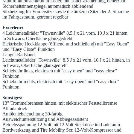
Multifunktionslenkrad in Leder, mit Touch-Bedienung, beheizbar
Sicherheitsinnenspiegel automatisch abblendend
Sitzheizung für Vordersitze sowie die äußeren Sitze der 2. Sitzreihe
im Fahrgastraum, getrennt regelbar
Exterieur:
4 Leichtmetallräder "Townsville" 8,5 J x 21 vorn, 10 J x 21 hinten,
in Schwarz, Oberfläche glanzgedreht
Elektrische Heckklappe (öffnend und schließend) mit "Easy Open"
und "Easy Close"-Funktion
Langer Radstand
Leichtmetallräder "Townsville" 8,5 J x 21 vorn, 10 J x 21 hinten, in
Schwarz, Oberfläche glanzgedreht
Schiebetür links, elektrisch mit "easy open" und "easy close"
Funktion
Schiebetür rechts, elektrisch mit "easy open" und "easy close"
Funktion
Sonstiges:
13" Trommelbremsen hinten, mit elektrischer Feststellbremse
Allradantrieb
Ambientebeleuchtung 30-farbig
Ausweichunterstützung und Abbiegeassistent
Betriebsspannung 12 Volt mit 12 Volt Steckdose im Laderaum
Bordwerkzeug und Tire Mobility Set: 12-Volt-Kompressor und