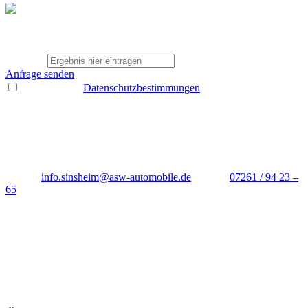
Hersteller: Volkswagen
Modell: ID.Buzz GTX 4MOTION 340 PS langer Radstand
Interne Nummer: 24930
drei + 8 *
Anfrage senden
* Ich habe die
Datenschutzbestimmungen
gelesen und akzeptiere
diese.
Bitte füllen sie die mit * markierten Felder aus
Sinsheim
Neulandstraße 8
74889
Sinsheim
E-Mail:
info.sinsheim@asw-automobile.de
Telefon:
07261 / 94 23 –
65